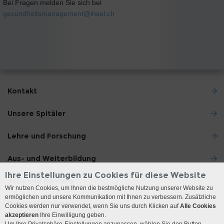
Bei Fragen melden Sie sich bei
gesundheitsmanagement@
insel.ch
Kontakt
Unsere Spitäler
Lehre und Forschung
Aus- und Weiterbildung
Ihre Einstellungen zu Cookies für diese Website
Jobs und Karriere
Wir nutzen Cookies, um Ihnen die bestmögliche Nutzung unserer Website zu
ermöglichen und unsere Kommunikation mit Ihnen zu verbessern. Zusätzliche
Die Insel Gruppe
Cookies werden nur verwendet, wenn Sie uns durch Klicken auf
Alle Cookies
akzeptieren
Ihre Einwilligung geben.