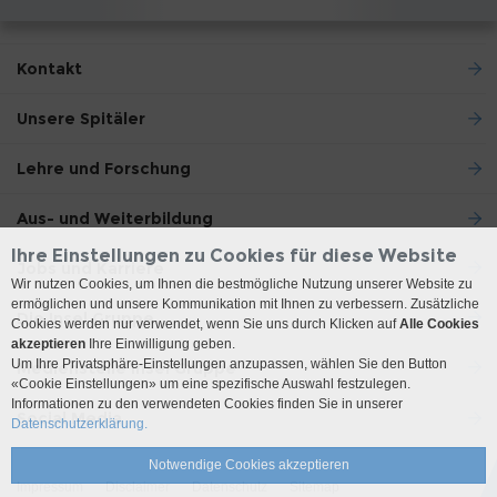
Kontakt
Unsere Spitäler
Lehre und Forschung
Aus- und Weiterbildung
Ihre Einstellungen zu Cookies für diese Website
Jobs und Karriere
Wir nutzen Cookies, um Ihnen die bestmögliche Nutzung unserer Website zu
ermöglichen und unsere Kommunikation mit Ihnen zu verbessern. Zusätzliche
Die Insel Gruppe
Cookies werden nur verwendet, wenn Sie uns durch Klicken auf
Alle Cookies
akzeptieren
Ihre Einwilligung geben.
Um Ihre Privatsphäre-Einstellungen anzupassen, wählen Sie den Button
Medienstelle Insel Gruppe
«Cookie Einstellungen» um eine spezifische Auswahl festzulegen.
Informationen zu den verwendeten Cookies finden Sie in unserer
Social Media
Datenschutzerklärung.
Notwendige Cookies akzeptieren
Impressum
Disclaimer
Datenschutz
Sitemap