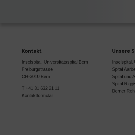
Kontakt
Unsere S
Inselspital, Universitätsspital Bern
Inselspital,
Freiburgstrasse
Spital Aarb
CH-3010 Bern
Spital und 
Spital Rigg
T +41 31 632 21 11
Berner Reh
Kontaktformular