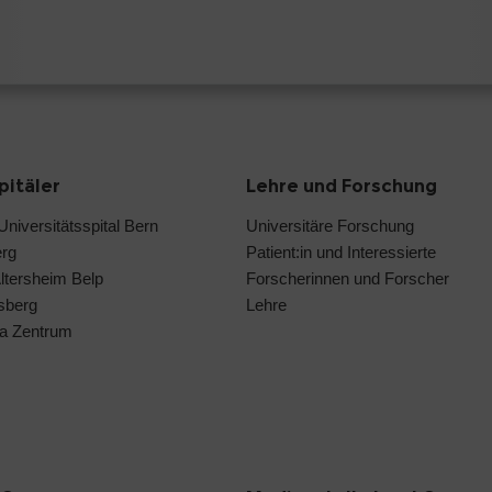
pitäler
Lehre und Forschung
 Universitätsspital Bern
Universitäre Forschung
erg
Patient:in und Interessierte
Altersheim Belp
Forscherinnen und Forscher
isberg
Lehre
a Zentrum