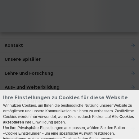
Kontakt
Unsere Spitäler
Lehre und Forschung
Aus- und Weiterbildung
Ihre Einstellungen zu Cookies für diese Website
Jobs und Karriere
Wir nutzen Cookies, um Ihnen die bestmögliche Nutzung unserer Website zu
ermöglichen und unsere Kommunikation mit Ihnen zu verbessern. Zusätzliche
Die Insel Gruppe
Cookies werden nur verwendet, wenn Sie uns durch Klicken auf
Alle Cookies
akzeptieren
Ihre Einwilligung geben.
Um Ihre Privatsphäre-Einstellungen anzupassen, wählen Sie den Button
Medienstelle Insel Gruppe
«Cookie Einstellungen» um eine spezifische Auswahl festzulegen.