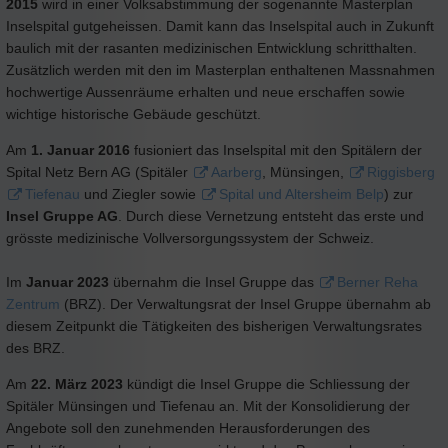
2015
wird in einer Volksabstimmung der sogenannte Masterplan
Inselspital gutgeheissen. Damit kann das Inselspital auch in Zukunft
baulich mit der rasanten medizinischen Entwicklung schritthalten.
Zusätzlich werden mit den im Masterplan enthaltenen Massnahmen
hochwertige Aussenräume erhalten und neue erschaffen sowie
wichtige historische Gebäude geschützt.
Am
1. Januar 2016
fusioniert das Inselspital mit den Spitälern der
Spital Netz Bern AG (Spitäler
Aarberg
, Münsingen,
Riggisberg
Tiefenau
und Ziegler sowie
Spital und Altersheim Belp
) zur
Insel Gruppe AG
. Durch diese Vernetzung entsteht das erste und
grösste medizinische Vollversorgungssystem der Schweiz.
Im
Januar 2023
übernahm die Insel Gruppe das
Berner Reha
Zentrum
(BRZ). Der Verwaltungsrat der Insel Gruppe übernahm ab
diesem Zeitpunkt die Tätigkeiten des bisherigen Verwaltungsrates
des BRZ.
Am
22. März 2023
kündigt die Insel Gruppe die Schliessung der
Spitäler Münsingen und Tiefenau an. Mit der Konsolidierung der
Angebote soll den zunehmenden Herausforderungen des