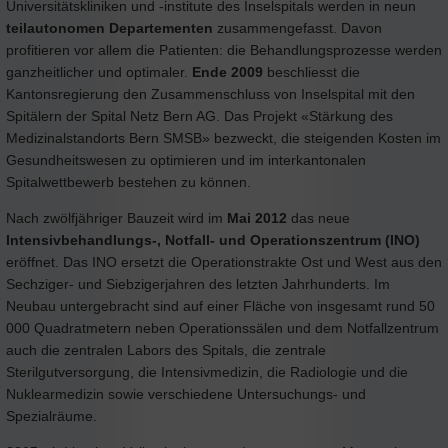
Universitätskliniken und -institute des Inselspitals werden in neun
teilautonomen Departementen
zusammengefasst. Davon
profitieren vor allem die Patienten: die Behandlungsprozesse werden
ganzheitlicher und optimaler.
Ende 2009
beschliesst die
Kantonsregierung den Zusammenschluss von Inselspital mit den
Spitälern der Spital Netz Bern AG. Das Projekt «Stärkung des
Medizinalstandorts Bern SMSB» bezweckt, die steigenden Kosten im
Gesundheitswesen zu optimieren und im interkantonalen
Spitalwettbewerb bestehen zu können.
Nach zwölfjähriger Bauzeit wird im
Mai 2012
das neue
Intensivbehandlungs-, Notfall- und Operationszentrum (INO)
eröffnet. Das INO ersetzt die Operationstrakte Ost und West aus den
Sechziger- und Siebzigerjahren des letzten Jahrhunderts. Im
Neubau untergebracht sind auf einer Fläche von insgesamt rund 50
000 Quadratmetern neben Operationssälen und dem Notfallzentrum
auch die zentralen Labors des Spitals, die zentrale
Sterilgutversorgung, die Intensivmedizin, die Radiologie und die
Nuklearmedizin sowie verschiedene Untersuchungs- und
Spezialräume.