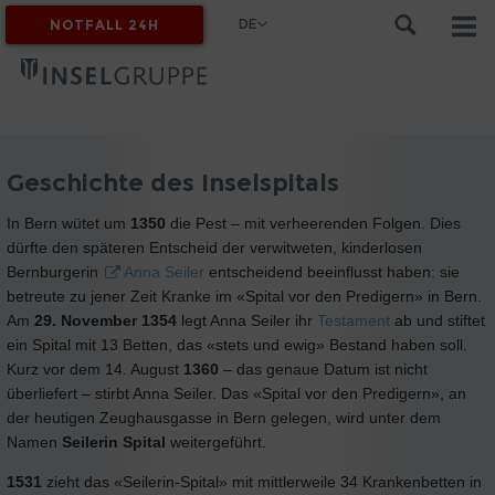
DE
NOTFALL 24H
MYINSEL
Geschichte des Inselspitals
In Bern wütet um
1350
die Pest – mit verheerenden Folgen. Dies
dürfte den späteren Entscheid der verwitweten, kinderlosen
Bernburgerin
Anna Seiler
entscheidend beeinflusst haben: sie
betreute zu jener Zeit Kranke im «Spital vor den Predigern» in Bern.
Am
29. November 1354
legt Anna Seiler ihr
Testament
ab und stiftet
ein Spital mit 13 Betten, das «stets und ewig» Bestand haben soll.
Kurz vor dem 14. August
1360
– das genaue Datum ist nicht
überliefert – stirbt Anna Seiler. Das «Spital vor den Predigern», an
der heutigen Zeughausgasse in Bern gelegen, wird unter dem
Namen
Seilerin Spital
weitergeführt.
1531
zieht das «Seilerin-Spital» mit mittlerweile 34 Krankenbetten in