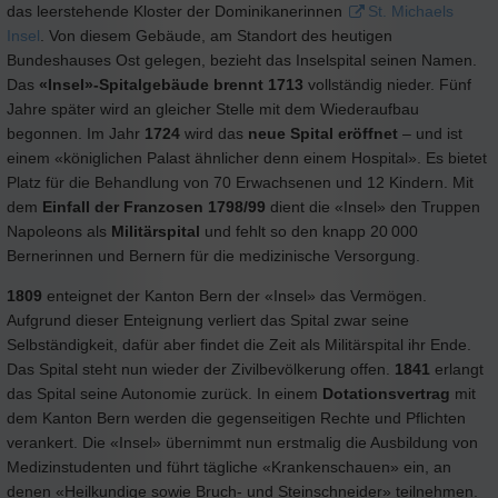
das leerstehende Kloster der Dominikanerinnen
St. Michaels
Insel
. Von diesem Gebäude, am Standort des heutigen
Bundeshauses Ost gelegen, bezieht das Inselspital seinen Namen.
Das
«Insel»-Spitalgebäude brennt 1713
vollständig nieder. Fünf
Jahre später wird an gleicher Stelle mit dem Wiederaufbau
begonnen. Im Jahr
1724
wird das
neue Spital eröffnet
– und ist
einem «königlichen Palast ähnlicher denn einem Hospital». Es bietet
Platz für die Behandlung von 70 Erwachsenen und 12 Kindern. Mit
dem
Einfall der Franzosen 1798/99
dient die «Insel» den Truppen
Napoleons als
Militärspital
und fehlt so den knapp 20 000
Bernerinnen und Bernern für die medizinische Versorgung.
1809
enteignet der Kanton Bern der «Insel» das Vermögen.
Aufgrund dieser Enteignung verliert das Spital zwar seine
Selbständigkeit, dafür aber findet die Zeit als Militärspital ihr Ende.
Das Spital steht nun wieder der Zivilbevölkerung offen.
1841
erlangt
das Spital seine Autonomie zurück. In einem
Dotationsvertrag
mit
dem Kanton Bern werden die gegenseitigen Rechte und Pflichten
verankert. Die «Insel» übernimmt nun erstmalig die Ausbildung von
Medizinstudenten und führt tägliche «Krankenschauen» ein, an
denen «Heilkundige sowie Bruch- und Steinschneider» teilnehmen.