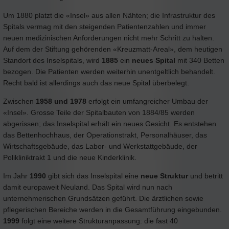
Um 1880 platzt die «Insel» aus allen Nähten; die Infrastruktur des
Spitals vermag mit den steigenden Patientenzahlen und immer
neuen medizinischen Anforderungen nicht mehr Schritt zu halten.
Auf dem der Stiftung gehörenden «Kreuzmatt-Areal», dem heutigen
Standort des Inselspitals, wird
1885
ein
neues Spital
mit 340 Betten
bezogen. Die Patienten werden weiterhin unentgeltlich behandelt.
Recht bald ist allerdings auch das neue Spital überbelegt.
Zwischen
1958 und 1978
erfolgt ein umfangreicher Umbau der
«Insel». Grosse Teile der Spitalbauten von 1884/85 werden
abgerissen; das Inselspital erhält ein neues Gesicht. Es entstehen
das Bettenhochhaus, der Operationstrakt, Personalhäuser, das
Wirtschaftsgebäude, das Labor- und Werkstattgebäude, der
Polikliniktrakt 1 und die neue Kinderklinik.
Im Jahr
1990
gibt sich das Inselspital eine
neue Struktur
und betritt
damit europaweit Neuland. Das Spital wird nun nach
unternehmerischen Grundsätzen geführt. Die ärztlichen sowie
pflegerischen Bereiche werden in die Gesamtführung eingebunden.
1999
folgt eine weitere Strukturanpassung: die fast 40