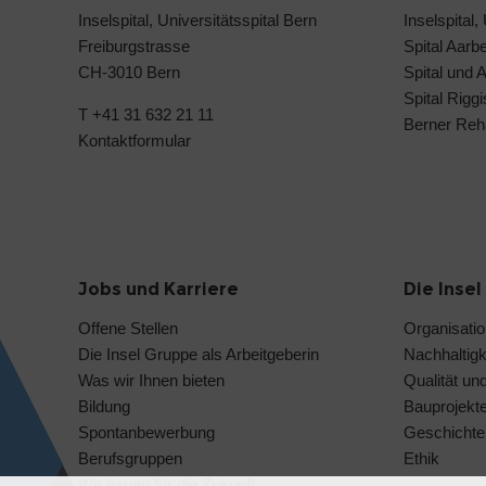
Inselspital, Universitätsspital Bern
Inselspital,
Freiburgstrasse
Spital Aarb
CH-3010 Bern
Spital und 
Spital Rigg
T +41 31 632 21 11
Berner Reh
Kontaktformular
Jobs und Karriere
Die Inse
Offene Stellen
Organisati
Die Insel Gruppe als Arbeitgeberin
Nachhaltigk
Was wir Ihnen bieten
Qualität und
Bildung
Bauprojekt
Spontanbewerbung
Geschichte 
Berufsgruppen
Ethik
Wir bauen für die Zukunft