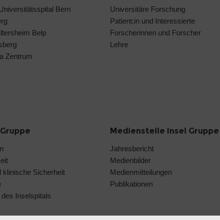
 Universitätsspital Bern
Universitäre Forschung
erg
Patient:in und Interessierte
Altersheim Belp
Forscherinnen und Forscher
isberg
Lehre
a Zentrum
l Gruppe
Medienstelle Insel Gruppe
on
Jahresbericht
eit
Medienbilder
 klinische Sicherheit
Medienmitteilungen
e
Publikationen
des Inselspitals