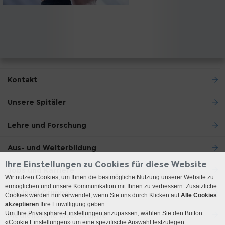
Kontakt
Unsere Spitäler
Lehre und Forschung
Aus- und Weiterbildung
Ihre Einstellungen zu Cookies für diese Website
Jobs und Karriere
Wir nutzen Cookies, um Ihnen die bestmögliche Nutzung unserer Website zu
ermöglichen und unsere Kommunikation mit Ihnen zu verbessern. Zusätzliche
Die Insel Gruppe
Cookies werden nur verwendet, wenn Sie uns durch Klicken auf
Alle Cookies
akzeptieren
Ihre Einwilligung geben.
Um Ihre Privatsphäre-Einstellungen anzupassen, wählen Sie den Button
Medienstelle Insel Gruppe
«Cookie Einstellungen» um eine spezifische Auswahl festzulegen.