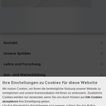
Kontakt
Unsere Spitäler
Lehre und Forschung
Aus- und Weiterbildung
Ihre Einstellungen zu Cookies für diese Website
Jobs und Karriere
Wir nutzen Cookies, um Ihnen die bestmögliche Nutzung unserer Website zu
ermöglichen und unsere Kommunikation mit Ihnen zu verbessern. Zusätzliche
Die Insel Gruppe
Cookies werden nur verwendet, wenn Sie uns durch Klicken auf
Alle Cookies
akzeptieren
Ihre Einwilligung geben.
Um Ihre Privatsphäre-Einstellungen anzupassen, wählen Sie den Button