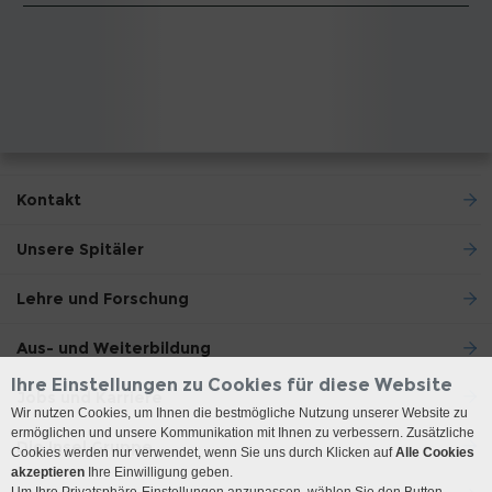
Kontakt
Unsere Spitäler
Lehre und Forschung
Aus- und Weiterbildung
Ihre Einstellungen zu Cookies für diese Website
Jobs und Karriere
Wir nutzen Cookies, um Ihnen die bestmögliche Nutzung unserer Website zu
ermöglichen und unsere Kommunikation mit Ihnen zu verbessern. Zusätzliche
Die Insel Gruppe
Cookies werden nur verwendet, wenn Sie uns durch Klicken auf
Alle Cookies
akzeptieren
Ihre Einwilligung geben.