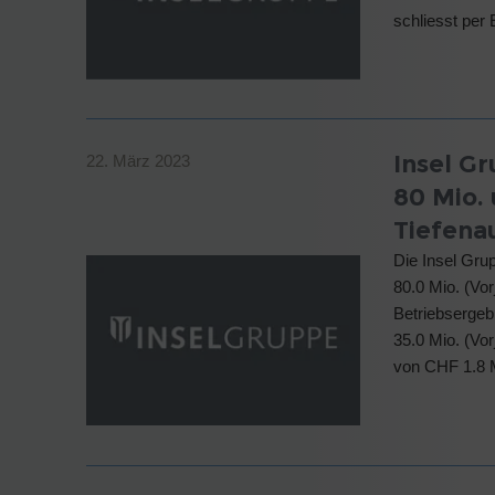
schliesst per
Insel G
22. März 2023
80 Mio. 
Tiefena
Die Insel Gru
80.0 Mio. (Vo
Betriebsergeb
35.0 Mio. (Vo
von CHF 1.8 