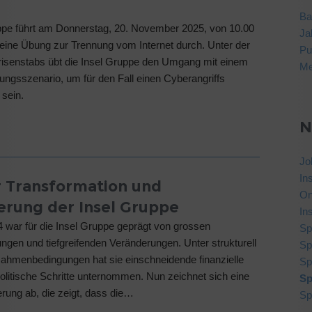
Ba
ppe führt am Donnerstag, 20. November 2025, von 10.00
Ja
 eine Übung zur Trennung vom Internet durch. Unter der
Pu
risenstabs übt die Insel Gruppe den Umgang mit einem
Me
ungsszenario, um für den Fall einen Cyberangriffs
sein.
N
Jo
In
r Transformation und
On
ierung der Insel Gruppe
Ins
 war für die Insel Gruppe geprägt von grossen
Sp
ngen und tiefgreifenden Veränderungen. Unter strukturell
Sp
ahmenbedingungen hat sie einschneidende finanzielle
Sp
olitische Schritte unternommen. Nun zeichnet sich eine
Sp
ierung ab, die zeigt, dass die…
Sp