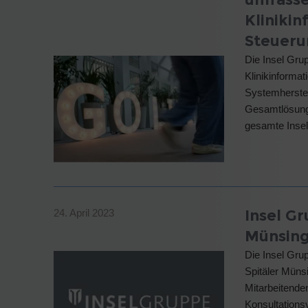
Kliniki
Steueru
Die Insel Gr
Klinikinforma
Systemherstel
Gesamtlösung 
gesamte Insel
Insel Gr
24. April 2023
Münsing
Die Insel Gru
Spitäler Müns
Mitarbeitende
Konsultations