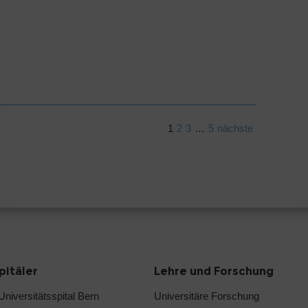
1
2
3
…
5
nächste
pitäler
Lehre und Forschung
 Universitätsspital Bern
Universitäre Forschung