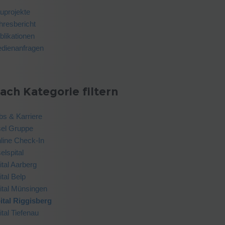
uprojekte
hresbericht
blikationen
dienanfragen
ach Kategorie filtern
bs & Karriere
sel Gruppe
line Check-In
elspital
ital Aarberg
ital Belp
ital Münsingen
ital Riggisberg
ital Tiefenau