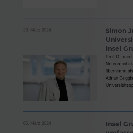
Simon J
28. März 2024
Univers
Insel G
Prof. Dr. med
Neurorehabilit
übernimmt als
Adrian Guggis
Universitätss
Insel Gr
05. März 2024
umfasse