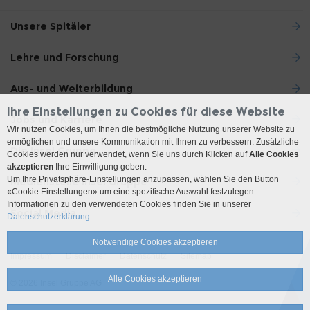
Unsere Spitäler
Lehre und Forschung
Aus- und Weiterbildung
Ihre Einstellungen zu Cookies für diese Website
Jobs und Karriere
Wir nutzen Cookies, um Ihnen die bestmögliche Nutzung unserer Website zu
ermöglichen und unsere Kommunikation mit Ihnen zu verbessern. Zusätzliche
Die Insel Gruppe
Cookies werden nur verwendet, wenn Sie uns durch Klicken auf
Alle Cookies
akzeptieren
Ihre Einwilligung geben.
Um Ihre Privatsphäre-Einstellungen anzupassen, wählen Sie den Button
Medienstelle Insel Gruppe
«Cookie Einstellungen» um eine spezifische Auswahl festzulegen.
Informationen zu den verwendeten Cookies finden Sie in unserer
Social Media
Datenschutzerklärung.
Notwendige Cookies akzeptieren
Impressum
Disclaimer
Datenschutz
Sitemap
Alle Cookies akzeptieren
© 2026 Insel Gruppe AG