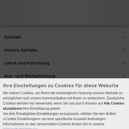
Kontakt
Unsere Spitäler
Lehre und Forschung
Aus- und Weiterbildung
Ihre Einstellungen zu Cookies für diese Website
Jobs und Karriere
Wir nutzen Cookies, um Ihnen die bestmögliche Nutzung unserer Website zu
ermöglichen und unsere Kommunikation mit Ihnen zu verbessern. Zusätzliche
Die Insel Gruppe
Cookies werden nur verwendet, wenn Sie uns durch Klicken auf
Alle Cookies
akzeptieren
Ihre Einwilligung geben.
Um Ihre Privatsphäre-Einstellungen anzupassen, wählen Sie den Button
Medienstelle Insel Gruppe
«Cookie Einstellungen» um eine spezifische Auswahl festzulegen.
Informationen zu den verwendeten Cookies finden Sie in unserer
Social Media