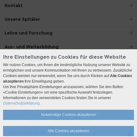
Kontakt
Unsere Spitäler
Lehre und Forschung
Aus- und Weiterbildung
Ihre Einstellungen zu Cookies für diese Website
Jobs und Karriere
Wir nutzen Cookies, um Ihnen die bestmögliche Nutzung unserer Website zu
ermöglichen und unsere Kommunikation mit Ihnen zu verbessern. Zusätzliche
Die Insel Gruppe
Cookies werden nur verwendet, wenn Sie uns durch Klicken auf
Alle Cookies
akzeptieren
Ihre Einwilligung geben.
Um Ihre Privatsphäre-Einstellungen anzupassen, wählen Sie den Button
Medienstelle Insel Gruppe
«Cookie Einstellungen» um eine spezifische Auswahl festzulegen.
Informationen zu den verwendeten Cookies finden Sie in unserer
Social Media
Datenschutzerklärung.
Notwendige Cookies akzeptieren
Impressum
Disclaimer
Datenschutz
Sitemap
Alle Cookies akzeptieren
© 2026 Insel Gruppe AG