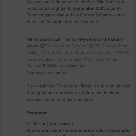
Wissenschaft erleben mitten in Bern! Die Nacht der
Forschung bringt am
6. September 2025
über 80
Forschungsprojekte auf die Grosse Schanze – zum
Anfassen, Ausprobieren und Staunen.
Mit Vorträgen zum Thema
«Mystery of the Brain»
geben
Dr. med Ines Debove
,
PD Dr. med. Marc
Gallay
,
Prof. Dr. med. Bogdan Draganski
,
PD Dr.
med. Angelika Hofmann
und
Dr. med. Moritz
Kielkopf
Einblick in die Welt der
Neurowissenschaften.
Die «Nacht der Forschung» findet in und rund um das
Hauptgebäude der Universität Bern, die Exakten
Wissenschaften und die UniS statt.
Programm:
17.00 Uhr (Französisch)
Wie können tiefe Hirnstimulation oder fokussierte