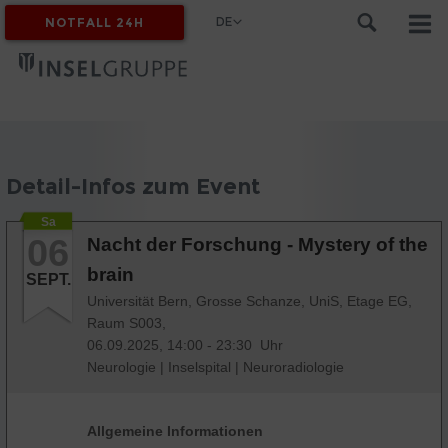
DE
NOTFALL 24H
MYINSEL
Detail-Infos zum Event
Sa
06
Nacht der Forschung - Mystery of the
brain
SEPT.
Universität Bern, Grosse Schanze, UniS, Etage EG,
Raum S003,
06.09.2025, 14:00 - 23:30 Uhr
Neurologie
|
Inselspital
|
Neuroradiologie
Allgemeine Informationen