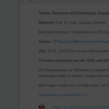
Thema:
Research and Endoscopy. Enjoyi
Referent:
Prof. Dr. med. Jacques Devière
Ort:
Bauchzentrum, Rapportraum A-318, Ann
Online:
https://us06web.zoom.us/meet
Zeit:
17:15 - 19:15 Uhr mit anschliessende
2 Credits anerkannt von der SGG und S
Die Registrierung zur Teilnahme ist obligato
stummgeschaltet zu bleiben. Fragen können 
Bei Fragen melden Sie sich bitte unter: Tel:
alessandra.germann@
insel.ch
Flyer von der Forschung zur Praxi