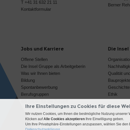
T +41 31 632 21 11
Berner Reh
Kontaktformular
Jobs und Karriere
Die Inse
Offene Stellen
Organisati
Die Insel Gruppe als Arbeitgeberin
Nachhaltigk
Was wir Ihnen bieten
Qualität und
Bildung
Bauprojekt
Spontanbewerbung
Geschichte 
Berufsgruppen
Ethik
Wir bauen für die Zukunft
Ihre Einstellungen zu Cookies für diese We
Wir nutzen Cookies, um Ihnen die bestmögliche Nutzung unserer 
Klicken auf
Alle Cookies akzeptieren
Ihre Einwilligung geben.
Um Ihre Privatsphäre-Einstellungen anzupassen, wählen Sie den B
Datenschutzerklärung.