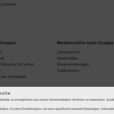
a Zentrum
l Gruppe
Medienstelle Insel Gruppe
on
Jahresbericht
eit
Medienbilder
 klinische Sicherheit
Medienmitteilungen
e
Publikationen
des Inselspitals
bsite
Website zu ermöglichen und unsere Kommunikation mit Ihnen zu verbessern. Zusä
utton «Cookie Einstellungen» um eine spezifische Auswahl festzulegen. Informat