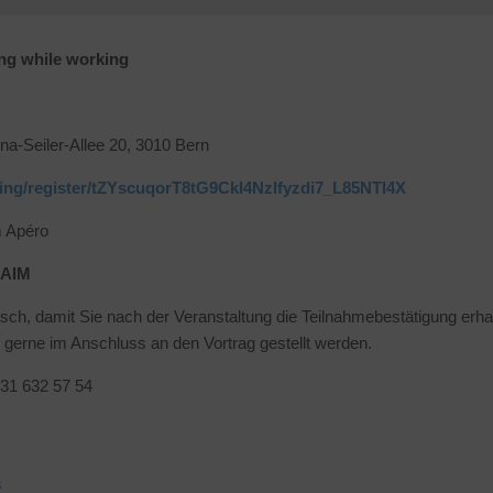
ng while working
a-Seiler-Allee 20, 3010 Bern
ing/register/tZYscuqorT8tG9CkI4Nzlfyzdi7_L85NTl4X
m Apéro
GAIM
risch, damit Sie nach der Veranstaltung die Teilnahmebestätigung erhal
gerne im Anschluss an den Vortrag gestellt werden.
 031 632 57 54
s