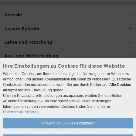
Kontakt
Unsere Spitäler
Lehre und Forschung
Aus- und Weiterbildung
Ihre Einstellungen zu Cookies für diese Website
Jobs und Karriere
Wir nutzen Cookies, um Ihnen die bestmögliche Nutzung unserer Website zu
ermöglichen und unsere Kommunikation mit Ihnen zu verbessern. Zusätzliche
Die Insel Gruppe
Cookies werden nur verwendet, wenn Sie uns durch Klicken auf
Alle Cookies
akzeptieren
Ihre Einwilligung geben.
Um Ihre Privatsphäre-Einstellungen anzupassen, wählen Sie den Button
Medienstelle Insel Gruppe
«Cookie Einstellungen» um eine spezifische Auswahl festzulegen.
Informationen zu den verwendeten Cookies finden Sie in unserer
Social Media
Datenschutzerklärung.
Notwendige Cookies akzeptieren
Impressum
Disclaimer
Datenschutz
Sitemap