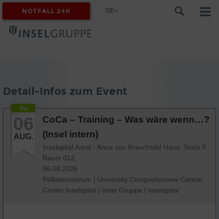
DE
NOTFALL 24H
MYINSEL
Detail-Infos zum Event
Do
06
CoCa – Training – Was wäre wenn…?
(Insel intern)
AUG.
Inselspital Areal - Anna von Krauchtahl Haus, Stock F,
Raum 012,
06.08.2026
Palliativzentrum
|
University Comprehensive Cancer
Center Inselspital
|
Insel Gruppe
|
Inselspital