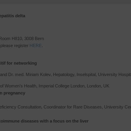
patitis delta
, Room H810, 3008 Bern
, please register
HERE
.
itif for networking
 Dr. med. Miriam Kolev, Hepatology, Inselspital, University Hospit
r of Women’s Health, Imperial College London, London, UK
 in pregnancy
iciency Consultation, Coordinator for Rare Diseases, University Cen
toimmune diseases with a focus on the liver