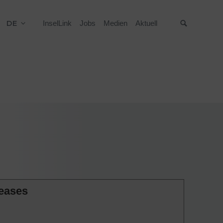
DE
InselLink
Jobs
Medien
Aktuell
Suche
seases