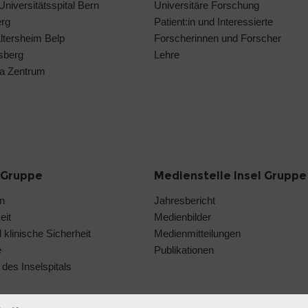
 Universitätsspital Bern
Universitäre Forschung
erg
Patient:in und Interessierte
Altersheim Belp
Forscherinnen und Forscher
isberg
Lehre
a Zentrum
l Gruppe
Medienstelle Insel Gruppe
on
Jahresbericht
eit
Medienbilder
 klinische Sicherheit
Medienmitteilungen
e
Publikationen
des Inselspitals