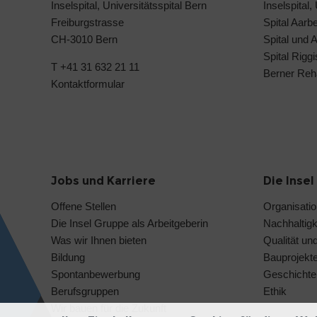
Inselspital, Universitätsspital Bern
Inselspital,
Freiburgstrasse
Spital Aarb
CH-3010 Bern
Spital und 
Spital Rigg
T +41 31 632 21 11
Berner Reh
Kontaktformular
Jobs und Karriere
Die Inse
Offene Stellen
Organisati
Die Insel Gruppe als Arbeitgeberin
Nachhaltigk
Was wir Ihnen bieten
Qualität und
Bildung
Bauprojekt
Spontanbewerbung
Geschichte 
Berufsgruppen
Ethik
Wir bauen für die Zukunft