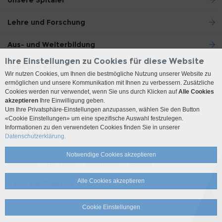
Unsere Spitäler
Lehre und Forschung
Aus- und Weiterbildung
Ihre Einstellungen zu Cookies für diese Website
Jobs und Karriere
Wir nutzen Cookies, um Ihnen die bestmögliche Nutzung unserer Website zu
ermöglichen und unsere Kommunikation mit Ihnen zu verbessern. Zusätzliche
Die Insel Gruppe
Cookies werden nur verwendet, wenn Sie uns durch Klicken auf
Alle Cookies
akzeptieren
Ihre Einwilligung geben.
Um Ihre Privatsphäre-Einstellungen anzupassen, wählen Sie den Button
Medienstelle Insel Gruppe
«Cookie Einstellungen» um eine spezifische Auswahl festzulegen.
Informationen zu den verwendeten Cookies finden Sie in unserer
Social Media
Datenschutzerklärung.
Notwendige Cookies akzeptieren
Impressum
Disclaimer
Datenschutz
Sitemap
Alle Cookies akzeptieren
© 2026 Insel Gruppe AG
Cookie Einstellungen