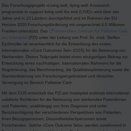
Das Forschungsprojekt «Living well, dying well: A research
programme to support living until the end (LIVE)» wird über vier
Jahre und in 13 Ländern durchgeführt und im Rahmen der EU
Horizon 2020 Forschungsförderung mit umgerechnet 4.5 Millionen
Franken unterstützt. Das
Universitäre Zentrum für Palliative Care
am Inselspital
(PZI) unter der Leitung von Prof. Dr. med. Steffen
Eychmüller ist verantwortlich für die Entwicklung des ersten,
internationalen «Core Outcomes Set» (COS) für die Betreuung von
Sterbenden. Dieses Teilprojekt leistet einen einzigartigen Beitrag zur
Entwicklung eines nachhaltigen, internationalen Rahmens für die
Registrierung, das Benchmarking, die Qualitätsoptimierung sowie die
Standardisierung von Forschungsergebnissen und klinischer
Versorgung im Bereich Palliative Care.
Mit dem COS entwickelt das PZI am Inselspital erstmals international
validierte Richtlinien für die Betreuung von sterbenden Patientinnen
und Patienten, unabhängig von ihrer Diagnose und unter
Berücksichtigung der verschiedenen Perspektiven von Patienten,
ihren Bezugspersonen, Gesundheitsfachpersonen sowie
Forschenden. Solche «Core Outcome Sets» werden zunehmend in