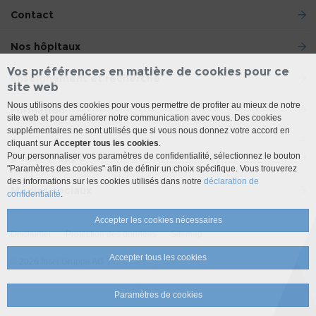
Contact
Nos hôpitaux
Vos préférences en matière de cookies pour ce
Enseignement et recherche
site web
Nous utilisons des cookies pour vous permettre de profiter au mieux de notre
Formation
site web et pour améliorer notre communication avec vous. Des cookies
supplémentaires ne sont utilisés que si vous nous donnez votre accord en
cliquant sur
Accepter tous les cookies
.
Pour personnaliser vos paramètres de confidentialité, sélectionnez le bouton
L'Insel Gruppe
"Paramètres des cookies" afin de définir un choix spécifique. Vous trouverez
des informations sur les cookies utilisés dans notre
déclaration de
Médias sociaux
confidentialité
.
Accepter les cookies nécessaires
Disclaimer
Protection des données
Sitemap
Accepter tous les cookies
© 2026 Insel Gruppe AG
Paramètres de cookies