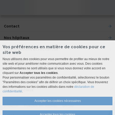
Contact
Nos hôpitaux
Vos préférences en matière de cookies pour ce
Enseignement et recherche
site web
Nous utilisons des cookies pour vous permettre de profiter au mieux de notre
Formation
site web et pour améliorer notre communication avec vous. Des cookies
supplémentaires ne sont utilisés que si vous nous donnez votre accord en
cliquant sur
Accepter tous les cookies
.
Pour personnaliser vos paramètres de confidentialité, sélectionnez le bouton
L'Insel Gruppe
"Paramètres des cookies" afin de définir un choix spécifique. Vous trouverez
des informations sur les cookies utilisés dans notre
déclaration de
Médias sociaux
confidentialité
.
Accepter les cookies nécessaires
Disclaimer
Protection des données
Sitemap
Accepter tous les cookies