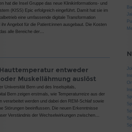
en hat die Insel Gruppe das neue Klinikinformations- und
Ba
tem (KISS) Epic erfolgreich eingeführt. Damit hat sie im
Ja
albetrieb eine umfassende digitale Transformation
Pu
d ihr Angebot für die Patient:innen ausgebaut. Die Kosten
Me
 das alle Bereiche der…
N
Jo
 Hauttemperatur entweder
In
oder Muskellähmung auslöst
On
r Universität Bern und des Inselspitals,
Ins
pital Bern zeigen erstmals, wie Temperaturreize aus der
Sp
n verarbeitet werden und dabei den REM-Schlaf sowie
Sp
e Störungen beeinflussen. Die neuen Erkenntnisse
Sp
nser Verständnis der Wechselwirkungen zwischen…
Sp
Sp