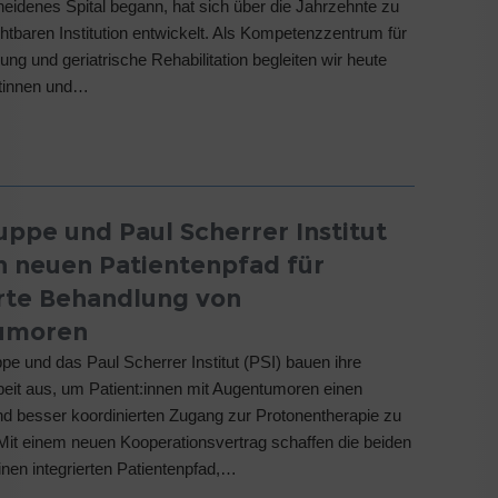
eidenes Spital begann, hat sich über die Jahrzehnte zu
chtbaren Institution entwickelt. Als Kompetenzzentrum für
ung und geriatrische Rehabilitation begleiten wir heute
ntinnen und…
uppe und Paul Scherrer Institut
n neuen Patientenpfad für
rte Behandlung von
umoren
pe und das Paul Scherrer Institut (PSI) bauen ihre
it aus, um Patient:innen mit Augentumoren einen
nd besser koordinierten Zugang zur Protonentherapie zu
Mit einem neuen Kooperationsvertrag schaffen die beiden
einen integrierten Patientenpfad,…