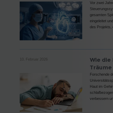
Vor zwei Jahr
Steuerungssys
gesamten Spit
eingeleitet un
des Projekts,
Wie die
10. Februar 2026
Träume 
Forschende de
Universitätss
Haut im Gehir
schlafbezogen
verbessern u