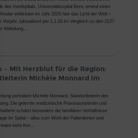
ik des Inselspitals, Universitätsspital Bern, erneut einen
Kinder erblickten im Jahr 2025 hier das Licht der Welt –
 Vorjahr. (aktualisert per 1.1.26 im Vergleich zu den 2127
er Mitteilung…
 – Mit Herzblut für die Region:
tleiterin Michèle Monnard im
itung porträtiert Michèle Monnard, Standortleiterin des
berg. Die gelernte medizinische Praxisassistentin und
hafterin schätzt besonders die familiären Verhältnisse
ge im Spital – alles zum Wohl der Patientinnen und
nnard sieht ihre…