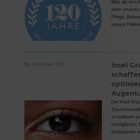
Was als besch
einer unverzi
Pflege, Betreu
unsere Patie
Insel Gr
08. Dezember 2025
schaffe
optimie
Augent
Die Insel Grup
Zusammenarbe
schnelleren u
ermöglichen. 
Institutionen 