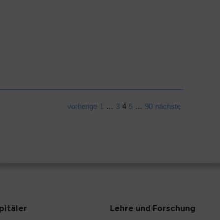
vorherige
1
…
3
4
5
…
90
nächste
pitäler
Lehre und Forschung