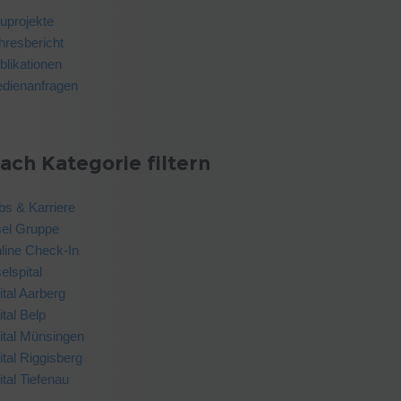
uprojekte
hresbericht
blikationen
dienanfragen
ach Kategorie filtern
bs & Karriere
sel Gruppe
line Check-In
elspital
ital Aarberg
ital Belp
ital Münsingen
ital Riggisberg
ital Tiefenau