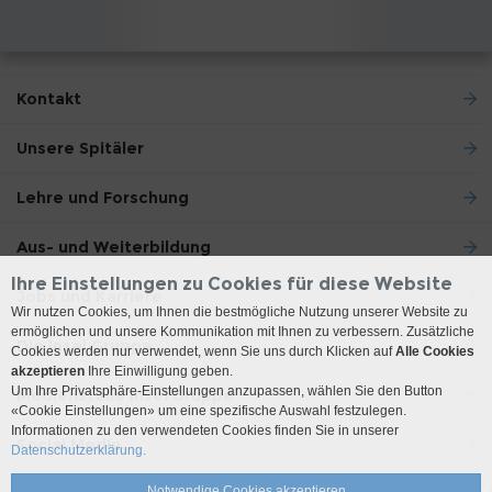
Kontakt
Unsere Spitäler
Lehre und Forschung
Aus- und Weiterbildung
Ihre Einstellungen zu Cookies für diese Website
Jobs und Karriere
Wir nutzen Cookies, um Ihnen die bestmögliche Nutzung unserer Website zu
ermöglichen und unsere Kommunikation mit Ihnen zu verbessern. Zusätzliche
Die Insel Gruppe
Cookies werden nur verwendet, wenn Sie uns durch Klicken auf
Alle Cookies
akzeptieren
Ihre Einwilligung geben.
Um Ihre Privatsphäre-Einstellungen anzupassen, wählen Sie den Button
Medienstelle Insel Gruppe
«Cookie Einstellungen» um eine spezifische Auswahl festzulegen.
Informationen zu den verwendeten Cookies finden Sie in unserer
Social Media
Datenschutzerklärung.
Notwendige Cookies akzeptieren